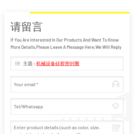
请留言
If You Are Interested In Our Products And Want To Know
More Details,please Leave A Message Here,we Will Reply
You As Soon As We Can.
主题 :
机械设备硅胶密封圈