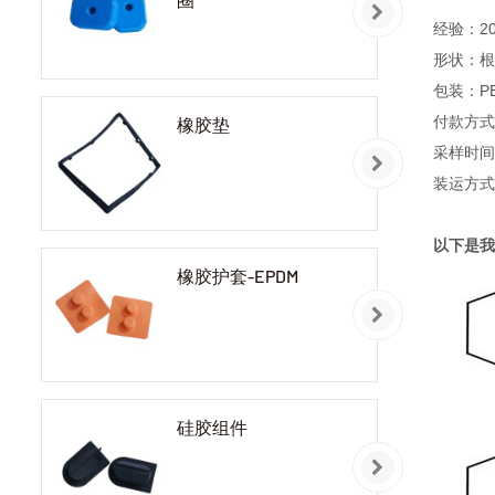
经验：2
形状：根
包装：P
付款方式：
橡胶垫
采样时间：
装运方式
以下是我
橡胶护套-EPDM
硅胶组件